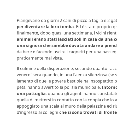
Piangevano da giorni 2 cani di piccola taglia e 2 gat
per diventare la loro tomba
. Ed è stato proprio g
finalmente, dopo quasi una settimana, i vicini rientr
animali erano stati lasciati soli in casa da una c
una signora che sarebbe dovuta andare a pren
da bere e facendo uscire i cagnetti per una passeg
praticamente mai vista.
Il culmine della disperazione, secondo quanto racc
venerdì sera quando, in una Faenza silenziosa (se si
lamento di quelle povere bestiole ha insospettito 
pets, hanno avvertito la polizia municipale.
Intorno
una pattuglia
: quando gli agenti hanno constatato
quella di mettersi in contatto con la coppia che lo
appoggiato una scala al muro della palazzina ed riu
d’ingresso ai colleghi
che si sono trovati di fron