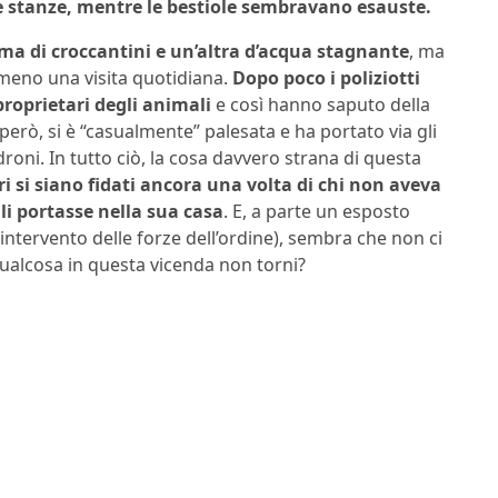
lle stanze, mentre le bestiole sembravano esauste.
lma di croccantini e un’altra d’acqua stagnante
, ma
meno una visita quotidiana.
Dopo poco i poliziotti
proprietari degli animali
e così hanno saputo della
rò, si è “casualmente” palesata e ha portato via gli
roni. In tutto ciò, la cosa davvero strana di questa
ari si siano fidati ancora una volta di chi non aveva
li portasse nella sua casa
. E, a parte un esposto
’intervento delle forze dell’ordine), sembra che non ci
alcosa in questa vicenda non torni?