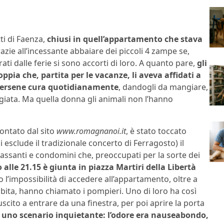
ti di Faenza,
chiusi in quell’appartamento che stava
razie all’incessante abbaiare dei piccoli 4 zampe se,
ati dalle ferie si sono accorti di loro. A quanto pare,
gli
oppia che, partita per le vacanze, li aveva affidati a
dersene cura quotidianamente
, dandogli da mangiare,
giata. Ma quella donna gli animali non l’hanno
ontato dal sito
www.romagnanoi.it
, è stato toccato
 esclude il tradizionale concerto di Ferragosto) il
passanti e condomini che, preoccupati per la sorte dei
 alle 21.15 è giunta in piazza Martiri della Libertà
 l’impossibilità di accedere all’appartamento, oltre a
 abita, hanno chiamato i pompieri. Uno di loro ha così
scito a entrare da una finestra, per poi aprire la porta
te uno scenario inquietante: l’odore era nauseabondo,