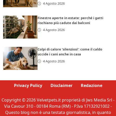
4 Agosto 2026
Finestre aperte in estate: perché i gatti
rischiano più cadute dai balconi
4 Agosto 2026
Colpi di calore ‘silenziosi’: come il caldo
uccide i cani anche in casa
4 Agosto 2026
Privacy Policy
Disclaimer
Redazione
Copyright © 2026 Velvetpets.it proprietà di Jws Media Srl -
Via Cavour 310 - 00184 Roma (RM) - P.Iva 17132921002 -
Questo blog non è una testata giornalistica, in quanto