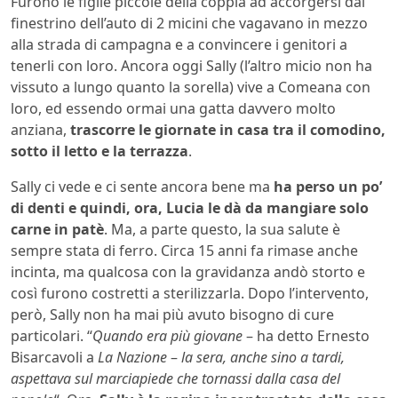
Furono le figlie piccole della coppia ad accorgersi dal
finestrino dell’auto di 2 micini che vagavano in mezzo
alla strada di campagna e a convincere i genitori a
tenerli con loro. Ancora oggi Sally (l’altro micio non ha
vissuto a lungo quanto la sorella) vive a Comeana con
loro, ed essendo ormai una gatta davvero molto
anziana,
trascorre le giornate in casa tra il comodino,
sotto il letto e la terrazza
.
Sally ci vede e ci sente ancora bene ma
ha perso un po’
di denti e quindi, ora, Lucia le dà da mangiare solo
carne in patè
. Ma, a parte questo, la sua salute è
sempre stata di ferro. Circa 15 anni fa rimase anche
incinta, ma qualcosa con la gravidanza andò storto e
così furono costretti a sterilizzarla. Dopo l’intervento,
però, Sally non ha mai più avuto bisogno di cure
particolari. “
Quando era più giovane
– ha detto Ernesto
Bisarcavoli a
La Nazione
–
la sera, anche sino a tardi,
aspettava sul marciapiede che tornassi dalla casa del