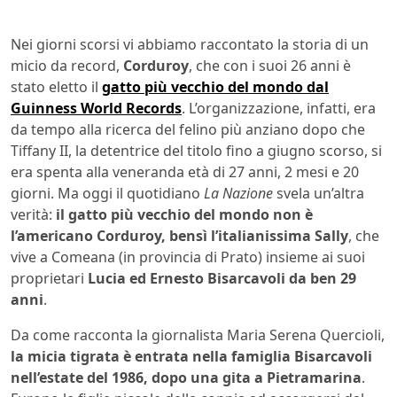
Nei giorni scorsi vi abbiamo raccontato la storia di un
micio da record,
Corduroy
, che con i suoi 26 anni è
stato eletto il
gatto più vecchio del mondo dal
Guinness World Records
. L’organizzazione, infatti, era
da tempo alla ricerca del felino più anziano dopo che
Tiffany II, la detentrice del titolo fino a giugno scorso, si
era spenta alla veneranda età di 27 anni, 2 mesi e 20
giorni. Ma oggi il quotidiano
La Nazione
svela un’altra
verità:
il gatto più vecchio del mondo non è
l’americano Corduroy, bensì l’italianissima Sally
, che
vive a Comeana (in provincia di Prato) insieme ai suoi
proprietari
Lucia ed Ernesto Bisarcavoli da ben 29
anni
.
Da come racconta la giornalista Maria Serena Quercioli,
la micia tigrata è entrata nella famiglia Bisarcavoli
nell’estate del 1986, dopo una gita a Pietramarina
.