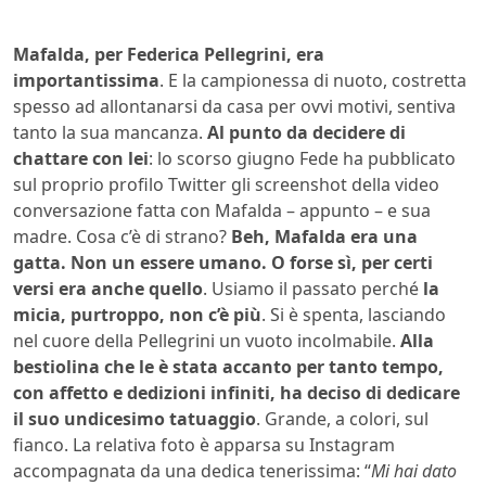
Mafalda, per Federica Pellegrini, era
importantissima
. E la campionessa di nuoto, costretta
spesso ad allontanarsi da casa per ovvi motivi, sentiva
tanto la sua mancanza.
Al punto da decidere di
chattare con lei
: lo scorso giugno Fede ha pubblicato
sul proprio profilo Twitter gli screenshot della video
conversazione fatta con Mafalda – appunto – e sua
madre. Cosa c’è di strano?
Beh, Mafalda era una
gatta. Non un essere umano. O forse sì, per certi
versi era anche quello
. Usiamo il passato perché
la
micia, purtroppo, non c’è più
. Si è spenta, lasciando
nel cuore della Pellegrini un vuoto incolmabile.
Alla
bestiolina che le è stata accanto per tanto tempo,
con affetto e dedizioni infiniti, ha deciso di dedicare
il suo undicesimo tatuaggio
. Grande, a colori, sul
fianco. La relativa foto è apparsa su Instagram
accompagnata da una dedica tenerissima: “
Mi hai dato