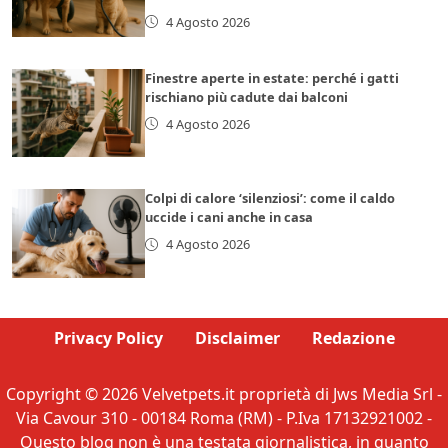
4 Agosto 2026
Finestre aperte in estate: perché i gatti
rischiano più cadute dai balconi
4 Agosto 2026
Colpi di calore ‘silenziosi’: come il caldo
uccide i cani anche in casa
4 Agosto 2026
Privacy Policy
Disclaimer
Redazione
Copyright © 2026 Velvetpets.it proprietà di Jws Media Srl -
Via Cavour 310 - 00184 Roma (RM) - P.Iva 17132921002 -
Questo blog non è una testata giornalistica, in quanto