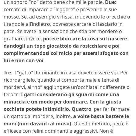
un sonoro “no” detto bene che mille parole.
Due
:
cercate di imparare a “leggere” e prevenire le sue
mosse. Se, ad esempio vi fissa, muovendo le orecchie o
tirandole all’indietro, dovreste cercare di lasciarlo in
pace. Se avete la sensazione che stia per mordere o
graffiare, invece,
potete bloccare la cosa sul nascere
dandogli un topo giocattolo da rosicchiare e poi
complimentandosi col micio per essersi sfogato con
lui e non con voi
.
Tre
: il “gatto” dominante in casa dovete essere voi. Per
ricordarglielo, quando si comporta male e tenta di
mordervi, al “no” aggiungete un’occhiata indifferente o
feroce.
I gatti considerano gli sguardi come una
minaccia e un modo per dominare. Con la giusta
occhiata potete intimidirlo.
Quattro
: per far fermare
un gatto dal mordere, inoltre,
a volte basta battere le
mani (non davanti al muso)
. Questo metodo, però, è
efficace con felini dominanti e aggressivi. Non è