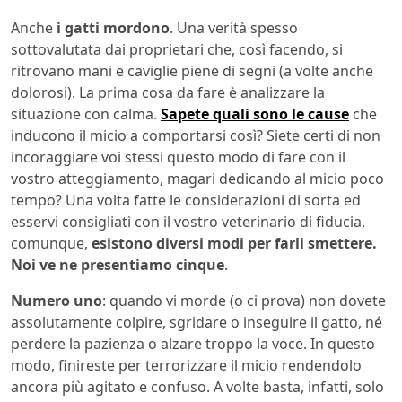
Anche
i gatti mordono
. Una verità spesso
sottovalutata dai proprietari che, così facendo, si
ritrovano mani e caviglie piene di segni (a volte anche
dolorosi). La prima cosa da fare è analizzare la
situazione con calma.
Sapete quali sono le cause
che
inducono il micio a comportarsi così? Siete certi di non
incoraggiare voi stessi questo modo di fare con il
vostro atteggiamento, magari dedicando al micio poco
tempo? Una volta fatte le considerazioni di sorta ed
esservi consigliati con il vostro veterinario di fiducia,
comunque,
esistono diversi modi per farli smettere.
Noi ve ne presentiamo cinque
.
Numero uno
: quando vi morde (o ci prova) non dovete
assolutamente colpire, sgridare o inseguire il gatto, né
perdere la pazienza o alzare troppo la voce. In questo
modo, finireste per terrorizzare il micio rendendolo
ancora più agitato e confuso. A volte basta, infatti, solo