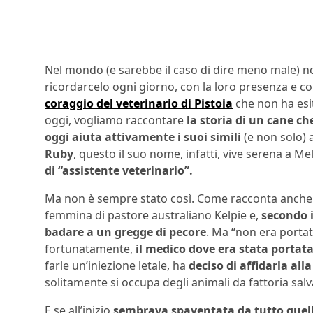
Nel mondo (e sarebbe il caso di dire meno male) no
ricordarcelo ogni giorno, con la loro presenza e c
coraggio del veterinario di Pistoia
che non ha esit
oggi, vogliamo raccontare
la storia di un cane che
oggi aiuta attivamente i suoi simili
(e non solo) 
Ruby
, questo il suo nome, infatti, vive serena a M
di “assistente veterinario”.
Ma non è sempre stato così. Come racconta anche il
femmina di pastore australiano Kelpie e,
secondo i
badare a un gregge di pecore
. Ma “non era portat
fortunatamente,
il medico dove era stata portat
farle un’iniezione letale, ha
deciso di affidarla al
solitamente si occupa degli animali da fattoria salv
E se all’inizio
sembrava spaventata da tutto quell