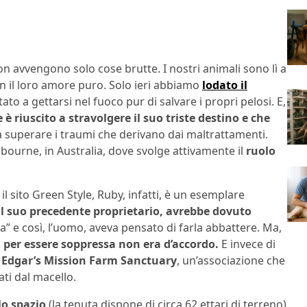
n avvengono solo cose brutte. I nostri animali sono lì a
on il loro amore puro. Solo ieri abbiamo
lodato il
ato a gettarsi nel fuoco pur di salvare i propri pelosi. E,
 è riuscito a stravolgere il suo triste destino e che
a superare i traumi che derivano dai maltrattamenti.
elbourne, in Australia, dove svolge attivamente il
ruolo
 sito Green Style, Ruby, infatti, è un esemplare
l suo precedente proprietario, avrebbe dovuto
a” e così, l’uomo, aveva pensato di farla abbattere. Ma,
a per essere soppressa non era d’accordo.
E invece di
la Edgar’s Mission Farm Sanctuary
, un’associazione che
ati dal macello.
o spazio
(la tenuta dispone di circa 62 ettari di terreno)