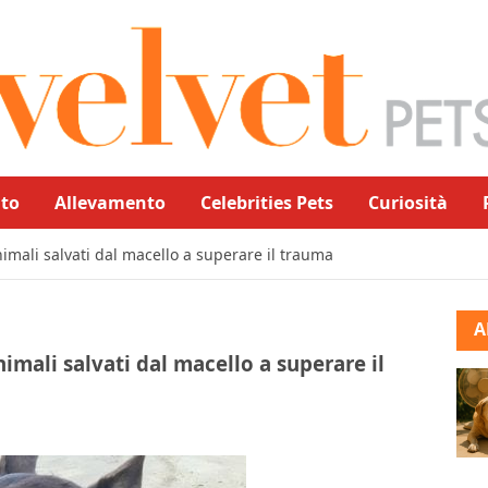
to
Allevamento
Celebrities Pets
Curiosità
animali salvati dal macello a superare il trauma
A
nimali salvati dal macello a superare il