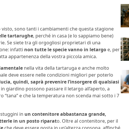
 visto, sono tanti i cambiamenti che questa stagione
elle tartarughe
, perché in casa (e lo sappiamo bene)
e. Se siete tra gli orgogliosi proprietari di una
one: infatti
non tutte le specie vanno in letargo
e, per
tta appartenenza della vostra piccola amica.
damentale
nella vita della tartaruga e anche molto
male deve essere nelle condizioni migliori per poterlo
ducia, quindi, saprà prevenire l’insorgere di qualsiasi
 in giardino possono passare il letargo all’aperto, a
oro “tana” e che la temperatura non scenda mai sotto i 7
estuggini in
un contenitore abbastanza grande,
terle in un posto riparat
o. Oltre al contenitore, per il
le
che deve essere posta in un’altezza consona, affinché