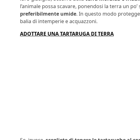
l’animale possa scavare, ponendosi la terra un po’ 
preferibilmente umide
. In questo modo protegger
balia di intemperie e acquazzoni.
ADOTTARE UNA TARTARUGA DI TERRA
Se, invece,
scegliete di tenere le tartarughe al c