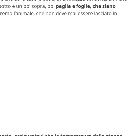
sotto e un po’ sopra, poi
paglia e foglie, che siano
emo l’animale, che non deve mai essere lasciato in
operto, assicuratevi che la temperatura della stanza