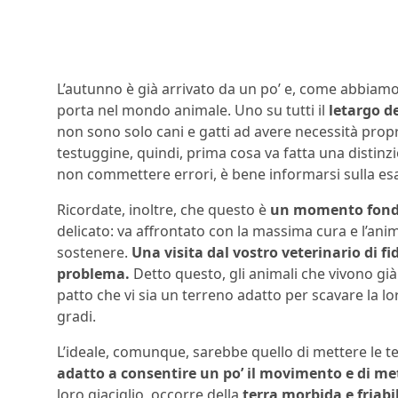
L’autunno è già arrivato da un po’ e, come abbiamo
porta nel mondo animale. Uno su tutti il
letargo d
non sono solo cani e gatti ad avere necessità propri
testuggine, quindi, prima cosa va fatta una distinzi
non commettere errori, è bene informarsi sulla esa
Ricordate, inoltre, che questo è
un momento fon
delicato: va affrontato con la massima cura e l’ani
sostenere.
Una visita dal vostro veterinario di fi
problema.
Detto questo, gli animali che vivono già
patto che vi sia un terreno adatto per scavare la l
gradi.
L’ideale, comunque, sarebbe quello di mettere le t
adatto a consentire un po’ il movimento e di met
loro giaciglio, occorre della
terra morbida e friabi