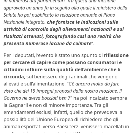
in numerosi atti parlamentari. Tra questi una mozione
approvata un anno fa in seguito alla quale il ministero della
Salute ha poi pubblicato la relazione annuale al Piano
Nazionale integrato,
che fornisce le indicazioni sulle
attività di controllo degli allevamenti nazionali e sui
risultati ottenuti, fotografando così una realtà che
presenta numerose lacune da colmare
“.
Per i deputati, l’evento è stato uno spunto di
riflessione
per cercare di capire come possano consumatori e
cittadini influire sulla qualità dell’ambiente che li
circonda
, sul benessere degli animali che vengono
allevati e sull’alimentazione. “
C’è ancora molto da fare
visto che dei 19 impegni proposti dalla nostra mozione, il
Governo ne aveva bocciati ben 7
” ha poi incalzato sempre
la Gagnarli e non di minore importanza. Tra gli
emendamenti esclusi, infatti, quello che prevedeva la
possibilità dell’Unione Europea di richiedere che gli
animali esportati verso Paesi terzi venissero macellati in