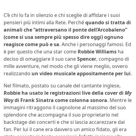
C’è chi lo fa in silenzio e chi sceglie di affidare i suoi
pensieri più intimi alla Rete. Perché
quando si tratta di
animali che “attraversano il ponte dell’Arcobaleno”
(come si usa sempre più spesso dire oggi) ognuno
reagisce come può e sa
. Anche i personaggi famosi. Ed
è per questo che una star come
Robbie Williams
ha
deciso di omaggiare il suo cane
Spencer
, compagno di
mille avventure, nel modo che gli viene meglio, ovvero
realizzando
un video musicale appositamente per lui
.
Nel filmato, postato su canale del cantante inglese,
Robbie ha usato le registrazioni live della cover di
My
Way
di Frank Sinatra come colonna sonora
. Mentre le
immagini ritraggono il cagnolone al massimo del suo
splendore che accompagna il suo proprietario nel
backstage dei concerti e che si lascia accarezzare dai
fan. Per lui il cane era davvero un amico fidato, gli era