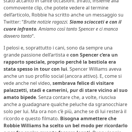
stato accanto in tante occasioni. Infatti, insieme alla
commovente clip, che potete vedere al termine
dell’articolo, Robbie ha scritto anche un messaggio su
Twitter: “
Brutte notizie ragazzi.
Siamo scioccati e con il
cuore infranto
. Amiamo così tanto Spencer e ci manca
davvero tanto
“.
I pelosi e, soprattutto i cani, sono da sempre una
grande passione dell’artista e
con Spencer c’era un
rapporto speciale, proprio perché la bestiola era
stata spesso in tour con lui
. Spencer Williams aveva
anche un suo profilo social (ancora attivo). E, come si
vede anche nel video,
sembrava felice di visitare
palazzetti, stadi e camerini, pur di stare vicino al suo
amato bipede
. Senza contare che, a volte, riusciva
anche a guadagnare qualche peluche da sgranocchiare
solo per lui. Ma ora non c’è più, anche se di lui resterà il
ricordo e questo filmato.
Bisogna ammettere che
Robbie Williams ha scelto un bel modo per ricordarlo