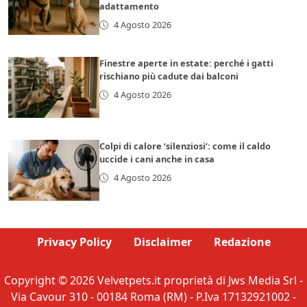
adattamento
4 Agosto 2026
Finestre aperte in estate: perché i gatti
rischiano più cadute dai balconi
4 Agosto 2026
Colpi di calore ‘silenziosi’: come il caldo
uccide i cani anche in casa
4 Agosto 2026
Privacy Policy
Disclaimer
Redazione
Copyright © 2026 Velvetpets.it proprietà di Jws Media Srl -
Via Cavour 310 - 00184 Roma (RM) - P.Iva 17132921002 -