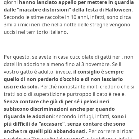
giorni
hanno lanciato appello per mettere in guardia
dalle “macabre distorsioni” della festa di Halloween
.
Secondo le stime raccolte in 10 anni, infatti, sono circa
3mila i mici neri che nella notte delle streghe vengono
uccisi nel territorio italiano.
Per questo, se avete in casa cucciolate di gatti neri, non
dateli in adozione almeno fino al 3 novembre. Se il
vostro gatto è adulto, invece,
il consiglio è sempre
quello di non perderlo d’occhio e di non lasciarlo
uscire da solo.
Perché nonostante molti credono che si
tratti solo di superstizione purtroppo il dato è reale.
Senza contare che già di per sé i pelosi neri
subiscono discriminazioni anche per quando
riguarda le adozioni
: secondo i rifugi, infatti,
sono i
più difficili da “accasare”, senza contare che sono
anche tra quelli più abbandonati.
Per correre ai ripari
e celebrare “l’orgoglio felino nero” in Inghilterra, infatti,