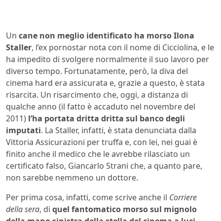
Un
cane non meglio identificato ha morso Ilona
Staller
, l’ex pornostar nota con il nome di Cicciolina, e le
ha impedito di svolgere normalmente il suo lavoro per
diverso tempo. Fortunatamente, però, la diva del
cinema hard era assicurata e, grazie a questo, è stata
risarcita. Un risarcimento che, oggi, a distanza di
qualche anno (il fatto è accaduto nel novembre del
2011)
l’ha portata dritta dritta sul banco degli
imputati
. La Staller, infatti, è stata denunciata dalla
Vittoria Assicurazioni per truffa e, con lei, nei guai è
finito anche il medico che le avrebbe rilasciato un
certificato falso, Giancarlo Strani che, a quanto pare,
non sarebbe nemmeno un dottore.
Per prima cosa, infatti, come scrive anche il
Corriere
della sera
, di
quel fantomatico morso sul mignolo
della mano sinistra della stella del cinema a luci