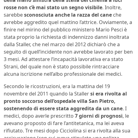
rosse non c’è mai stato un segno visibile
. Inoltre,
sarebbe
sconosciuta anche la razza del cane
che
avrebbe aggredito quel mattino l’attrice. Ovviamente, a
finire nel mirino del pubblico ministero Mario Pesci è
stata proprio la richiesta di indennizzo danni inoltrata
dalla Staller, che nel marzo del 2012 dichiarò che a
seguito di quell’incidente non avrebbe lavorato per ben
3 mesi. Ad attestare l’incapacità lavorativa era stato
Strani, del quale non è stato possibile rintracciare
alcuna iscrizione nell’albo professionale dei medici.
Secondo le ricostruzioni, era la mattina del 19
novembre del 2011 quando la Staller
si era rivolta al
pronto soccorso dell’ospedale villa San Pietro,
sostenendo di essere stata aggredita da un cane
. I
medici, dopo averle prescritto
7 giorni di prognosi
, le
avevano proposto di fare l’antitetanica, ma lei aveva
rifiutato. Tre mesi dopo Cicciolina si era rivolta alla sua
assicurazione (con cui aveva stipulato una polizza