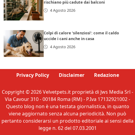
rischiano più cadute dai balconi
4 Agosto 2026
Colpi di calore ‘silenziosi’: come il caldo
uccide i cani anche in casa
4 Agosto 2026
Privacy Policy
Disclaimer
Redazione
Copyright © 2026 Velvetpets.it proprietà di Jws Media Srl -
Via Cavour 310 - 00184 Roma (RM) - P.Iva 17132921002 -
Questo blog non è una testata giornalistica, in quanto
viene aggiornato senza alcuna periodicità. Non può
pertanto considerarsi un prodotto editoriale ai sensi della
legge n. 62 del 07.03.2001