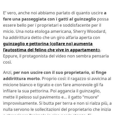
E’ vero, anche noi abbiamo parlato di quanto uscire
a
fare una passeggiata con i gatti al guinzaglio
possa
essere bello per i proprietari e soddisfacente per il
micio. Una nota etologa americana, Sherry Woodard,
ha addirittura detto che un giro all’aria aperta con
guinzaglio e pettorina (collare no) aumenta
l’autostima del felino che vive in appartament
o
.
Eppure, il protagonista del video non sembra pensarla
così.
Anzi,
per non uscire con il suo proprietario, si finge
addirittura morto
. Proprio così: il ragazzo si avvicina al
micione bianco e tigrato e con fare amorevole gli fa
infilare la sua pettorina. Poi aggancia il guinzaglio,
mette il peloso sul pavimento e… il gatto “muore”
improvvisamente. Si butta per terra e non si rialza più, a
nulla servono le sollecitazioni del proprietario che inizia