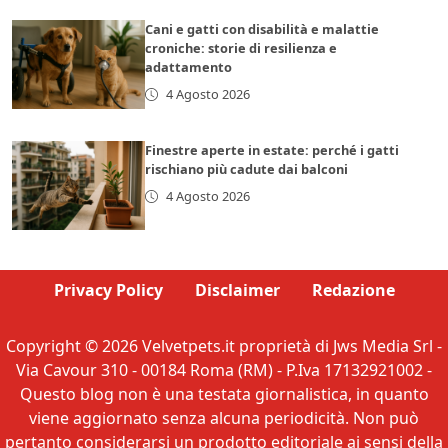
Cani e gatti con disabilità e malattie
croniche: storie di resilienza e
adattamento
4 Agosto 2026
Finestre aperte in estate: perché i gatti
rischiano più cadute dai balconi
4 Agosto 2026
Privacy Policy
Disclaimer
Redazione
Copyright © 2026 Velvetpets.it proprietà di Jws Media Srl -
Via Cavour 310 - 00184 Roma (RM) - P.Iva 17132921002 -
Questo blog non è una testata giornalistica, in quanto
viene aggiornato senza alcuna periodicità. Non può
pertanto considerarsi un prodotto editoriale ai sensi della