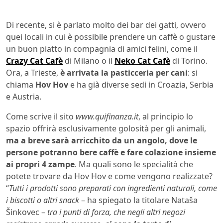
Di recente, si è parlato molto dei bar dei gatti, ovvero
quei locali in cui è possibile prendere un caffè o gustare
un buon piatto in compagnia di amici felini, come il
Crazy Cat Cafè
di Milano o il
Neko Cat Cafè
di Torino.
Ora, a Trieste,
è arrivata la pasticceria per cani
: si
chiama
Hov Hov
e ha già diverse sedi in Croazia, Serbia
e Austria.
Come scrive il sito
www.quifinanza.it
, al principio lo
spazio offrirà esclusivamente golosità per gli animali,
ma a breve sarà arricchito da un angolo, dove le
persone potranno bere caffè e fare colazione insieme
ai propri 4 zampe
. Ma quali sono le specialità che
potete trovare da Hov Hov e come vengono realizzate?
“
Tutti i prodotti sono preparati con ingredienti naturali, come
i biscotti o altri snack
– ha spiegato la titolare Nataša
Šinkovec –
tra i punti di forza, che negli altri negozi