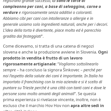
registrano grande successo,
ci sono le torte di
compleanno per cani, a base di selvaggina, carne o
verdure
e rigorosamente senza additivi o coloranti.
Abbiamo cibi per cani con intolleranze o allergie e in
generale usiamo solo ingredienti naturali, anche per i decori.
L’idea della torta è divertente, piace molto ed è parecchio
gradita dai festeggiati
“.
Come dicevamo, si tratta di una catena di negozi
slovena e anche la produzione avviene in Slovenia.
Ogni
prodotto in vendita è frutto di un lavoro
rigorosamente artigianale
: “
Vogliamo sottolinearlo
sempre
– ha concluso la signora Šinkovec –
perché per
noi l’aspetto della salute dei cani è importante. In Italia ho
importato il franchising con la mia azienda e si è scelto di
puntare su Trieste perché è una città con tanti cani e dove le
persone sono molto amanti degli animali
“. Se questa
prima esperienza si rivelasse vincente, inoltre, non è
escluso che il marchio Hov Hov non
apra altre sedi in