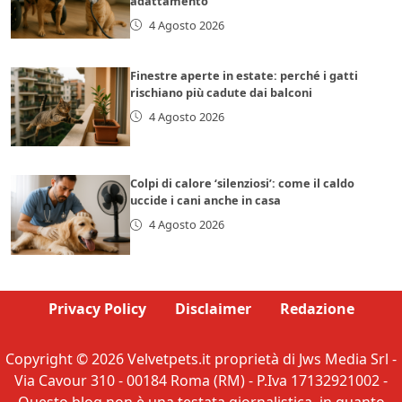
adattamento
4 Agosto 2026
Finestre aperte in estate: perché i gatti
rischiano più cadute dai balconi
4 Agosto 2026
Colpi di calore ‘silenziosi’: come il caldo
uccide i cani anche in casa
4 Agosto 2026
Privacy Policy
Disclaimer
Redazione
Copyright © 2026 Velvetpets.it proprietà di Jws Media Srl -
Via Cavour 310 - 00184 Roma (RM) - P.Iva 17132921002 -