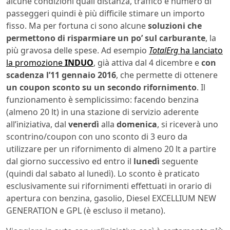
alcune condizioni quali distanza, traffico e numero di
passeggeri quindi è più difficile stimare un importo
fisso. Ma per fortuna ci sono alcune
soluzioni che
permettono di risparmiare un po’ sul carburante
, la
più gravosa delle spese. Ad esempio
TotalErg
ha lanciato
la promozione
INDUO
, già attiva dal 4 dicembre e
con
scadenza l’11 gennaio 2016
, che permette di ottenere
un coupon sconto su un secondo rifornimento
. Il
funzionamento è semplicissimo: facendo benzina
(almeno 20 lt) in una stazione di servizio aderente
all’iniziativa, dal
venerdì
alla
domenica
, si riceverà uno
scontrino/coupon con uno sconto di 3 euro da
utilizzare per un rifornimento di almeno 20 lt a partire
dal giorno successivo ed entro il
lunedì
seguente
(quindi dal sabato al lunedì). Lo sconto è praticato
esclusivamente sui rifornimenti effettuati in orario di
apertura con benzina, gasolio, Diesel EXCELLIUM NEW
GENERATION e GPL (è escluso il metano).