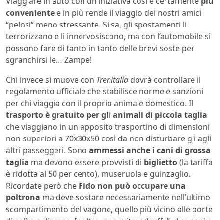
Viaggiare in auto con un’iniziativa così è certamente
più
conveniente
e in più rende il viaggio dei nostri amici
“pelosi” meno stressante. Si sa, gli spostamenti li
terrorizzano e li innervosiscono, ma con l’automobile si
possono fare di tanto in tanto delle brevi soste per
sgranchirsi le… Zampe!
Chi invece si muove con
Trenitalia
dovrà controllare il
regolamento ufficiale che stabilisce norme e sanzioni
per chi viaggia con il proprio animale domestico. Il
trasporto è gratuito per gli animali di piccola taglia
che viaggiano in un apposito trasportino di dimensioni
non superiori a 70x30x50 così da non disturbare gli agli
altri passeggeri. Sono
ammessi anche i cani di grossa
taglia
ma devono essere provvisti di
biglietto
(la tariffa
è ridotta al 50 per cento), museruola e guinzaglio.
Ricordate però che
Fido non può occupare una
poltrona
ma deve sostare necessariamente nell’ultimo
scompartimento del vagone, quello più vicino alle porte