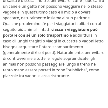
di salita e discesa. Inoltre, per evitare “zuffe”, due cani o
un cane e un gatto non possono viaggiare nello stesso
vagone e in quest’ultimo caso è il micio a doversi
spostare, naturalmente insieme al suo padrone.
Qualche problemino c’è per i viaggiatori solitari con al
seguito più animali; infatti
ciascun viaggiatore può
portare con sé un solo trasportino
e addirittura in
caso di lunghi tragitti o viaggi in cuccette o vagoni letto,
bisogna acquistare l’intero scompartimento
(generalmente di 6 o 4 posti). Naturalmente, per evitare
di contravvenire a tutte le regole sopraindicate, gli
animali non possono passeggiare lungo il treno né
tanto meno essere portati in zone “pubbliche”, come
piazzole tra vagoni e area ristorante.