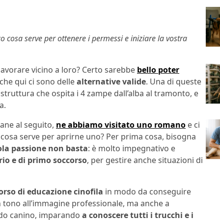
o cosa serve per ottenere i permessi e iniziare la vostra
 lavorare vicino a loro? Certo sarebbe
bello poter
che qui ci sono delle
alternative valide
. Una di queste
 struttura che ospita i 4 zampe dall’alba al tramonto, e
a.
cane al seguito,
ne abbiamo visitato uno romano
e ci
a cosa serve per aprirne uno? Per prima cosa, bisogna
ola passione non basta
: è molto impegnativo e
rio e di primo soccorso
, per gestire anche situazioni di
orso di educazione cinofila
in modo da conseguire
un tono all’immagine professionale, ma anche a
ndo canino, imparando
a conoscere tutti i trucchi e i