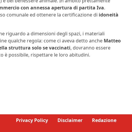
ie) e del benessere animale. In ambito prettamente
ommercio con annessa apertura di partita Iva
.
so comunale ed ottenere la certificazione di
idoneità
me riguardo a dimensioni degli spazi, i materiali
 Infine qualche regola: come ci aveva detto anche
Matteo
lla struttura solo se vaccinati
, dovranno essere
 è possibile, rispettare le loro abitudini.
Privacy Policy
Disclaimer
Redazione