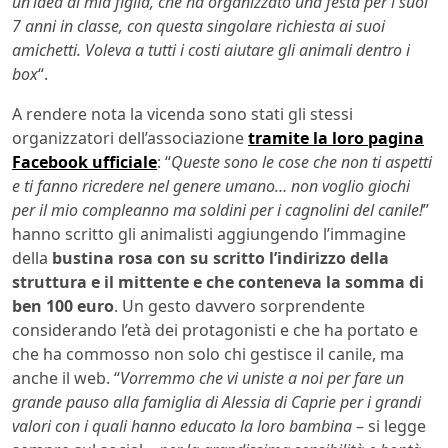
un’idea di mia figlia, che ha organizzato una festa per i suoi
7 anni in classe, con questa singolare richiesta ai suoi
amichetti. Voleva a tutti i costi aiutare gli animali dentro i
box
“.
A rendere nota la vicenda sono stati gli stessi
organizzatori dell’associazione
tramite la loro pagina
Facebook ufficiale
: “
Queste sono le cose che non ti aspetti
e ti fanno ricredere nel genere umano… non voglio giochi
per il mio compleanno ma soldini per i cagnolini del canile!
”
hanno scritto gli animalisti aggiungendo l’immagine
della
bustina rosa con su scritto l’indirizzo della
struttura e il mittente e che conteneva la somma di
ben 100 euro
. Un gesto davvero sorprendente
considerando l’età dei protagonisti e che ha portato e
che ha commosso non solo chi gestisce il canile, ma
anche il web. “
Vorremmo che vi uniste a noi per fare un
grande pauso alla famiglia di Alessia di Caprie per i grandi
valori con i quali hanno educato la loro bambina
– si legge