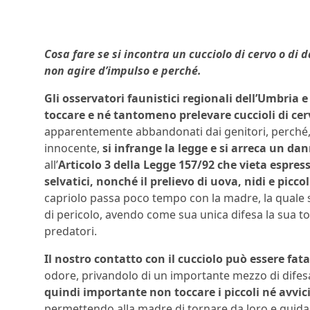
Cosa fare se si incontra un cucciolo di cervo o di
non agire d’impulso e perché.
Gli osservatori faunistici regionali dell’Umbria
toccare e né tantomeno prelevare cuccioli di cer
apparentemente abbandonati dai genitori, perché
innocente,
si infrange la legge e si arreca un dan
all’
Articolo 3 della Legge 157/92
che vieta espres
selvatici, nonché il prelievo di uova, nidi e piccol
capriolo passa poco tempo con la madre, la quale si
di pericolo, avendo come sua unica difesa la sua to
predatori.
Il nostro contatto con il cucciolo può essere fata
odore, privandolo di un importante mezzo di difes
quindi importante non toccare i piccoli né avvici
permettendo alla madre di tornare da loro e guidar