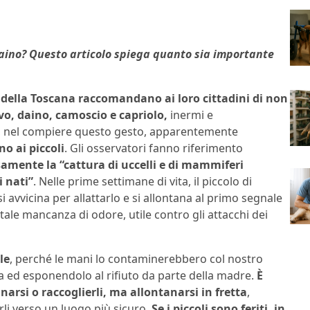
 daino? Questo articolo spiega quanto sia importante
 e della Toscana raccomandano ai loro cittadini di non
vo, daino, camoscio e capriolo,
inermi e
, nel compiere questo gesto, apparentemente
no ai piccoli
. Gli osservatori fanno riferimento
samente la “cattura di uccelli e di mammiferi
i nati”
. Nelle prime settimane di vita, il piccolo di
 avvicina per allattarlo e si allontana al primo segnale
tale mancanza di odore, utile contro gli attacchi dei
le
, perché le mani lo contaminerebbero col nostro
a ed esponendolo al rifiuto da parte della madre.
È
narsi o raccoglierli, ma allontanarsi in fretta
,
li verso un luogo più sicuro.
Se i piccoli sono feriti, in