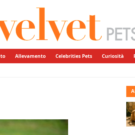
to
Allevamento
Celebrities Pets
Curiosità
A