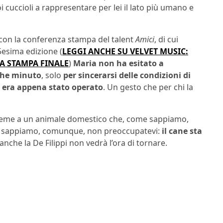
 cuccioli a rappresentare per lei il lato più umano e
 con la conferenza stampa del talent
Amici
, di cui
5esima edizione (
LEGGI ANCHE SU VELVET MUSIC:
ZA STAMPA FINALE
)
Maria non ha esitato a
che minuto
, solo
per sincerarsi delle condizioni di
a
era appena stato operato
. Un gesto che per chi la
nsieme a un animale domestico che, come sappiamo,
o che sappiamo, comunque, non preoccupatevi:
il cane sta
anche la De Filippi non vedrà l’ora di tornare.