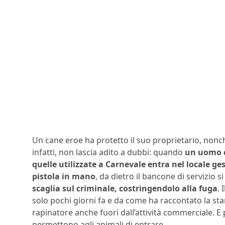
Un cane eroe ha protetto il suo proprietario, nonché 
infatti, non lascia adito a dubbi: quando
un uomo c
quelle utilizzate a Carnevale entra nel locale g
pistola in mano
, da dietro il bancone di servizio 
scaglia sul criminale, costringendolo alla fuga
.
solo pochi giorni fa e da come ha raccontato la sta
rapinatore anche fuori dall’attività commerciale. 
permettono agli animali di entrare…