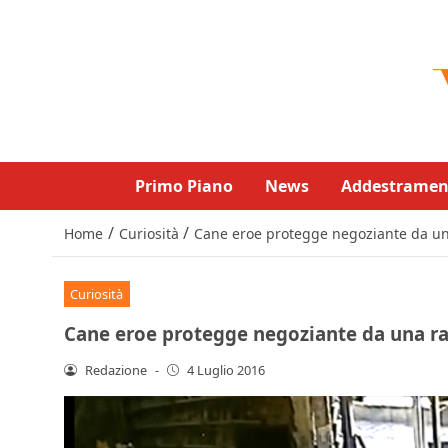
Primo Piano
News
Addestramen
/
/
Home
Curiosità
Cane eroe protegge negoziante da un
Curiosità
Cane eroe protegge negoziante da una ra
Redazione
-
4 Luglio 2016