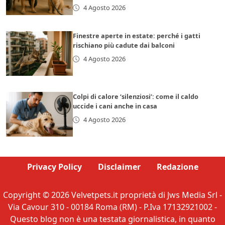
4 Agosto 2026
Finestre aperte in estate: perché i gatti
rischiano più cadute dai balconi
4 Agosto 2026
Colpi di calore ‘silenziosi’: come il caldo
uccide i cani anche in casa
4 Agosto 2026
Privacy Policy
Disclaimer
Redazione
Copyright © 2026 Velvetpets.it proprietà di Jws Media Srl -
Via Cavour 310 - 00184 Roma (RM) - P.Iva 17132921002 -
Questo blog non è una testata giornalistica, in quanto