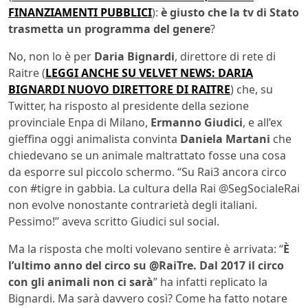
FINANZIAMENTI PUBBLICI
):
è giusto che la tv di Stato
trasmetta un programma del genere
?
No, non lo è per
Daria Bignardi
, direttore di rete di
Raitre (
LEGGI ANCHE SU VELVET NEWS: DARIA
BIGNARDI NUOVO DIRETTORE DI RAITRE
) che, su
Twitter, ha risposto al presidente della sezione
provinciale Enpa di Milano,
Ermanno Giudici
, e all’ex
gieffina oggi animalista convinta
Daniela Martani
che
chiedevano se un animale maltrattato fosse una cosa
da esporre sul piccolo schermo. “Su Rai3 ancora circo
con #tigre in gabbia. La cultura della Rai @SegSocialeRai
non evolve nonostante contrarietà degli italiani.
Pessimo!” aveva scritto Giudici sul social.
Ma la risposta che molti volevano sentire è arrivata: “
È
l’ultimo anno del circo su @RaiTre. Dal 2017 il circo
con gli animali non ci sarà
” ha infatti replicato la
Bignardi. Ma sarà davvero così? Come ha fatto notare