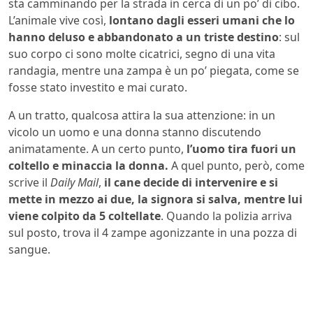
sta camminando per la strada in cerca di un po’ di cibo.
L’animale vive così,
lontano dagli esseri umani che lo
hanno deluso e abbandonato a un triste destino
: sul
suo corpo ci sono molte cicatrici, segno di una vita
randagia, mentre una zampa è un po’ piegata, come se
fosse stato investito e mai curato.
A un tratto, qualcosa attira la sua attenzione: in un
vicolo un uomo e una donna stanno discutendo
animatamente. A un certo punto,
l’uomo tira fuori un
coltello e minaccia la donna.
A quel punto, però, come
scrive il
Daily Mail
,
il cane decide di intervenire e si
mette in mezzo ai due, la signora si salva, mentre lui
viene colpito da 5 coltellate
. Quando la polizia arriva
sul posto, trova il 4 zampe agonizzante in una pozza di
sangue.