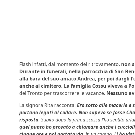
Flash infatti, dal momento del ritrovamento,
non si
Durante in funerali, nella parrocchia di San Be
alla bara del suo amato Andrea, per poi dargli l’
anche al cimitero.
La famiglia
Cossu viveva a P
del Tronto per trascorrere le vacanze.
Nessuno avr
La signora Rita racconta:
Ero sotto alle macerie e 
portano legati al collare. Non sapevo se fosse Ch
risposta
. Subito dopo la prima scossa l’ho sentito urla
quel punto ho provato a chiamare anche i cucciol
cinque ore e poi portato via
, in un campo. Lì
ho vis