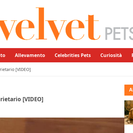
to
Allevamento
Celebrities Pets
Curiosità
rietario [VIDEO]
A
rietario [VIDEO]