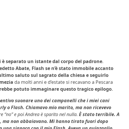
 è separato un istante dal corpo del padrone
.
nedetto Abate, Flash se n’è stato immobile accanto
ultimo saluto sul sagrato della chiesa e seguirlo
omezia
da molti anni e d’estate si recavano a Pescara
ebbe potuto immaginare questo tragico epilogo
.
sentivo suonare uno dei campanelli che i miei cani
arly o Flash. Chiamavo mio marito, ma non ricevevo
re “no” e poi Andrea è sparito nel nulla.
È stato terribile. A
i, ma non abbaiavano. Mi hanno tirato fuori dopo
to una signora con il mio Flash. Aveva un guinzaglio