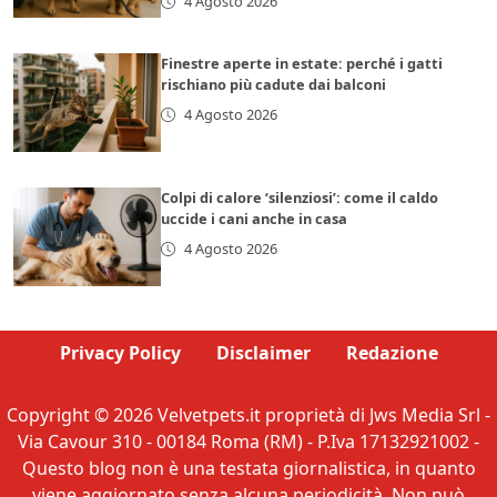
4 Agosto 2026
Finestre aperte in estate: perché i gatti
rischiano più cadute dai balconi
4 Agosto 2026
Colpi di calore ‘silenziosi’: come il caldo
uccide i cani anche in casa
4 Agosto 2026
Privacy Policy
Disclaimer
Redazione
Copyright © 2026 Velvetpets.it proprietà di Jws Media Srl -
Via Cavour 310 - 00184 Roma (RM) - P.Iva 17132921002 -
Questo blog non è una testata giornalistica, in quanto
viene aggiornato senza alcuna periodicità. Non può