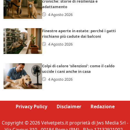
croniche: storie di resilienza e
adattamento
4 Agosto 2026
Finestre aperte in estate: perché i gatti
rischiano più cadute dai balconi
4 Agosto 2026
Colpi di calore ‘silenziosi’: come il caldo
uccide i cani anche in casa
4 Agosto 2026
Privacy Policy
Disclaimer
Redazione
Copyright © 2026 Velvetpets.it proprietà di Jws Media Srl -
Via Cavour 310 - 00184 Roma (RM) - P.Iva 17132921002 -