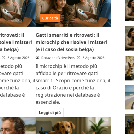
Curiosità
itrovati: il
Gatti smarriti e ritrovati: il
olve i misteri
microchip che risolve i misteri
ia belga)
(e il caso del sosia belga)
5 Agosto 2026
Redazione VelvetPets
5 Agosto 2026
metodo più
Il microchip è il metodo più
rovare gatti
affidabile per ritrovare gatti
ome funziona, il
smarriti. Scopri come funziona, il
perché la
caso di Orazio e perché la
 database è
registrazione nei database è
essenziale.
Leggi di più