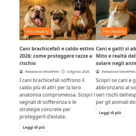
Pets Healthy
Pets Healthy
Cani brachicefali e caldo estivo
Cani e gatti si 
2026: come proteggere razze a
Mito e realtà del
rischio
solare negli ani
Redazione VelvetPets
4 Agosto 2026
Redazione VelvetPets
I cani brachicefali soffrono il
Scopri se cani e ga
caldo più di altri per la loro
abbronzano al sol
anatomia compromessa. Scopri i
veri rischi dell'e
segnali di sofferenza e le
per gli animali do
strategie concrete per
Leggi di più
proteggerli d'estate.
Leggi di più