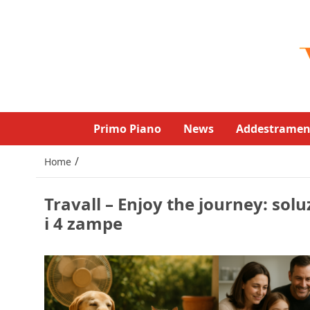
Primo Piano
News
Addestramen
/
Home
Travall – Enjoy the journey: solu
i 4 zampe