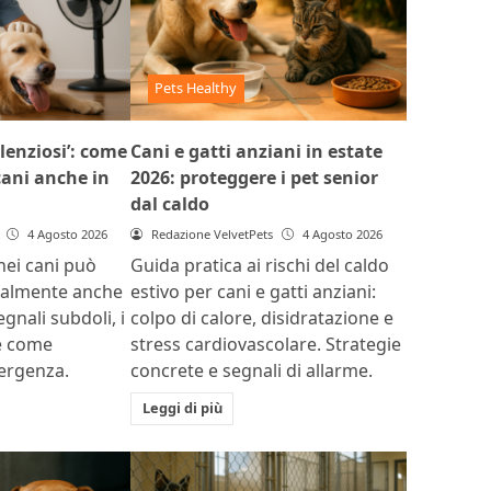
Pets Healthy
ilenziosi’: come
Cani e gatti anziani in estate
 cani anche in
2026: proteggere i pet senior
dal caldo
4 Agosto 2026
Redazione VelvetPets
4 Agosto 2026
 nei cani può
Guida pratica ai rischi del caldo
ualmente anche
estivo per cani e gatti anziani:
egnali subdoli, i
colpo di calore, disidratazione e
 e come
stress cardiovascolare. Strategie
mergenza.
concrete e segnali di allarme.
Leggi di più