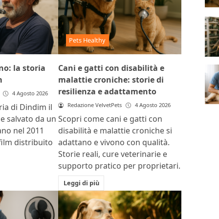
Pets Healthy
o: la storia
Cani e gatti con disabilità e
m
malattie croniche: storie di
resilienza e adattamento
4 Agosto 2026
Redazione VelvetPets
4 Agosto 2026
ria di Dindim il
ile salvato da un
Scopri come cani e gatti con
ano nel 2011
disabilità e malattie croniche si
film distribuito
adattano e vivono con qualità.
Storie reali, cure veterinarie e
supporto pratico per proprietari.
Leggi di più