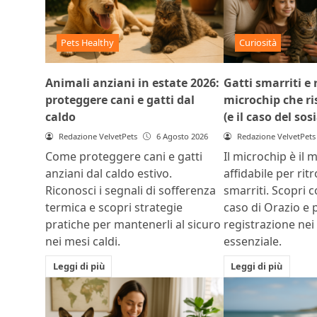
Pets Healthy
Curiosità
Animali anziani in estate 2026:
Gatti smarriti e r
proteggere cani e gatti dal
microchip che ris
caldo
(e il caso del sos
Redazione VelvetPets
6 Agosto 2026
Redazione VelvetPets
Come proteggere cani e gatti
Il microchip è il 
anziani dal caldo estivo.
affidabile per rit
Riconosci i segnali di sofferenza
smarriti. Scopri c
termica e scopri strategie
caso di Orazio e 
pratiche per mantenerli al sicuro
registrazione nei
nei mesi caldi.
essenziale.
Leggi di più
Leggi di più