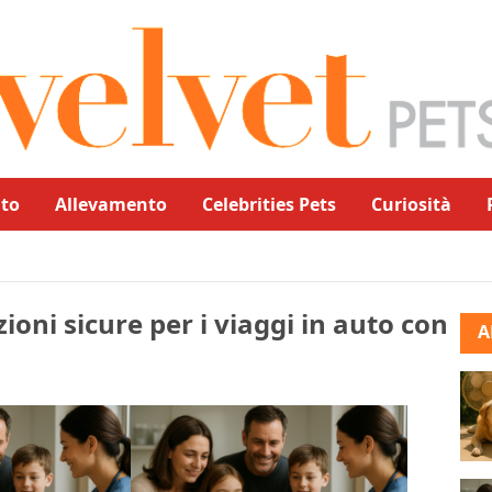
to
Allevamento
Celebrities Pets
Curiosità
zioni sicure per i viaggi in auto con
A