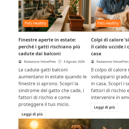
Pets Healthy
Pets Healthy
Finestre aperte in estate:
Colpi di calore ‘s
perché i gatti rischiano più
il caldo uccide i
cadute dai balconi
casa
Redazione VelvetPets
4 Agosto 2026
Redazione VelvetPets
Le cadute gatti balconi
Il colpo di calore
aumentano in estate quando le
svilupparsi grad
finestre si aprono. Scopri la
in casa. Scopri i s
sindrome del gatto che cade, i
fattori di rischio
fattori di rischio e come
intervenire in e
proteggere il tuo micio.
Leggi di più
Leggi di più