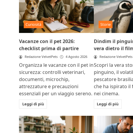
Curiosità
Storie
Vacanze con il pet 2026:
Dindim il pinguin
checklist prima di partire
vera dietro il fil
Redazione VelvetPets
4 Agosto 2026
Redazione VelvetPets
Organizza le vacanze con il pet in
Scopri la vera sto
sicurezza: controlli veterinari,
pinguino, il volat
documenti, microchip,
pescatore brasili
attrezzature e precauzioni
che ha ispirato il 
essenziali per un viaggio sereno.
nei cinema.
Leggi di più
Leggi di più