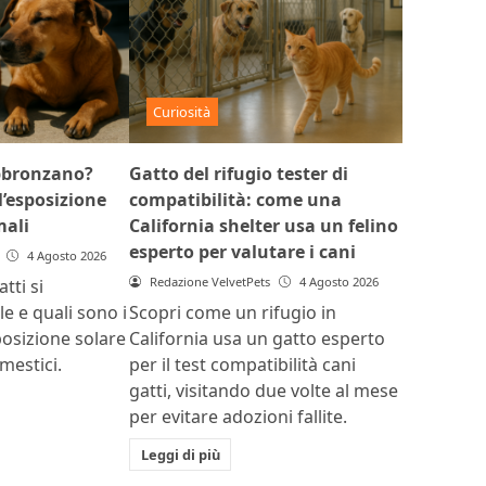
Curiosità
abbronzano?
Gatto del rifugio tester di
l’esposizione
compatibilità: come una
mali
California shelter usa un felino
esperto per valutare i cani
4 Agosto 2026
Redazione VelvetPets
4 Agosto 2026
tti si
e e quali sono i
Scopri come un rifugio in
sposizione solare
California usa un gatto esperto
mestici.
per il test compatibilità cani
gatti, visitando due volte al mese
per evitare adozioni fallite.
Leggi di più