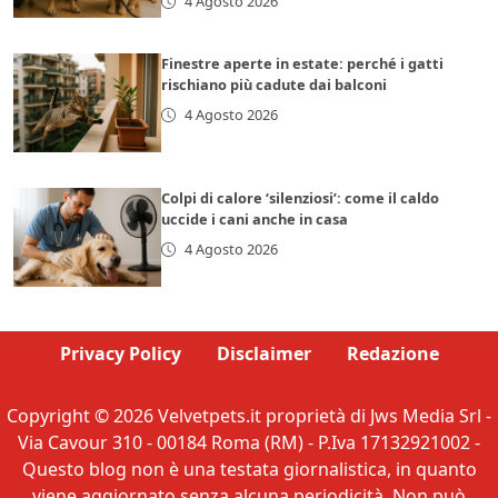
4 Agosto 2026
Finestre aperte in estate: perché i gatti
rischiano più cadute dai balconi
4 Agosto 2026
Colpi di calore ‘silenziosi’: come il caldo
uccide i cani anche in casa
4 Agosto 2026
Privacy Policy
Disclaimer
Redazione
Copyright © 2026 Velvetpets.it proprietà di Jws Media Srl -
Via Cavour 310 - 00184 Roma (RM) - P.Iva 17132921002 -
Questo blog non è una testata giornalistica, in quanto
viene aggiornato senza alcuna periodicità. Non può