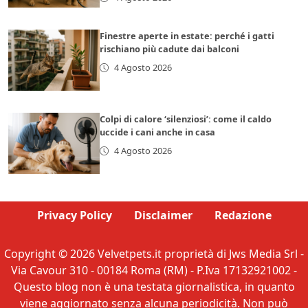
Finestre aperte in estate: perché i gatti
rischiano più cadute dai balconi
4 Agosto 2026
Colpi di calore ‘silenziosi’: come il caldo
uccide i cani anche in casa
4 Agosto 2026
Privacy Policy
Disclaimer
Redazione
Copyright © 2026 Velvetpets.it proprietà di Jws Media Srl -
Via Cavour 310 - 00184 Roma (RM) - P.Iva 17132921002 -
Questo blog non è una testata giornalistica, in quanto
viene aggiornato senza alcuna periodicità. Non può