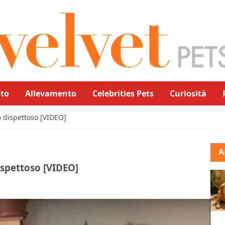
to
Allevamento
Celebrities Pets
Curiosità
o dispettoso [VIDEO]
A
ispettoso [VIDEO]