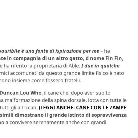
auribile è una fonte di ispirazione per me
– ha
nate in compagnia di un altro gatto, d nome Fin Fin
,
ha riferito la proprietaria di Able:
I due in qualche
e mici accomunati da questo grande limite fisico è nato
ono insieme come fossero fratelli.
Duncan Lou Who
, il cane che, dopo aver subito
a malformazione della spina dorsale, lotta con tutte le
tti gli altri cani
(LEGGI ANCHE: CANE CON LE ZAMPE
 simili dimostrano il grande istinto di sopravvivenza
ono a convivere serenamente anche con grandi