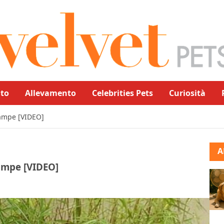
to
Allevamento
Celebrities Pets
Curiosità
zampe [VIDEO]
A
zampe [VIDEO]