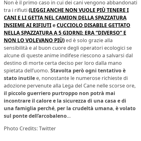
Non è il primo caso in cui dei cani vengono abbandonati
tra i rifiuti
(LEGGI ANCHE NON VUOLE PIÙ TENERE I
CANI E LI GETTA NEL CAMION DELLA SPAZZATURA
INSIEME AI RIFIUTI
e
CUCCIOLO DISABILE GETTATO
NELLA SPAZZATURA A 5 GIORNI: ERA “DIVERSO” E
NON LO VOLEVANO PIÙ)
ed è solo grazie alla
sensibilità e al buon cuore degli operatori ecologici se
alcune di queste anime indifese riescono a salvarsi dal
destino di morte certa deciso per loro dalla mano
spietata dell’uomo.
Stavolta però ogni tentativo è
stato inutile
e, nonostante le numerose richieste di
adozione pervenute alla Lega del Cane nelle scorse ore,
il piccolo guerriero purtroppo non potrà mai
incontrare il calore e la sicurezza di una casa e di
una famiglia perché
,
per la crudeltà umana
,
è volato
sul ponte dell’arcobaleno
…
Photo Credits: Twitter