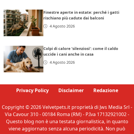
Finestre aperte in estate: perché i gatti
rischiano più cadute dai balconi
4 Agosto 2026
Colpi di calore ‘silenziosi’: come il caldo
uccide i cani anche in casa
4 Agosto 2026
Privacy Policy
Disclaimer
Redazione
Copyright © 2026 Velvetpets.it proprietà di Jws Media Srl -
Via Cavour 310 - 00184 Roma (RM) - P.Iva 17132921002 -
Questo blog non è una testata giornalistica, in quanto
viene aggiornato senza alcuna periodicità. Non può