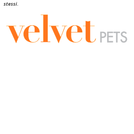
stessi
.