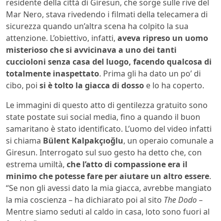
residente della città di Giresun, che sorge sulle rive del
Mar Nero, stava rivedendo i filmati della telecamera di
sicurezza quando un’altra scena ha colpito la sua
attenzione. L’obiettivo, infatti,
aveva ripreso un uomo
misterioso che si avvicinava a uno dei tanti
cuccioloni senza casa del luogo, facendo qualcosa di
totalmente inaspettato
. Prima gli ha dato un po’ di
cibo, poi
si è tolto la giacca di dosso
e lo ha coperto.
Le immagini di questo atto di gentilezza gratuito sono
state postate sui social media, fino a quando il buon
samaritano è stato identificato. L’uomo del video infatti
si chiama
Bülent Kalpakçıoğlu
, un operaio comunale a
Giresun. Interrogato sul suo gesto ha detto che, con
estrema umiltà,
che l’atto di compassione era il
minimo che potesse fare per aiutare un altro essere
.
“Se non gli avessi dato la mia giacca, avrebbe mangiato
la mia coscienza – ha dichiarato poi al sito
The Dodo
–
Mentre siamo seduti al caldo in casa, loto sono fuori al