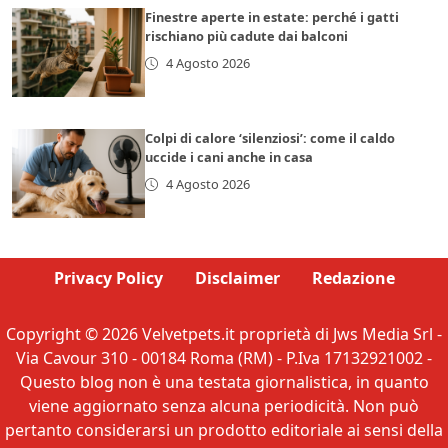
Finestre aperte in estate: perché i gatti
rischiano più cadute dai balconi
4 Agosto 2026
Colpi di calore ‘silenziosi’: come il caldo
uccide i cani anche in casa
4 Agosto 2026
Privacy Policy
Disclaimer
Redazione
Copyright © 2026 Velvetpets.it proprietà di Jws Media Srl -
Via Cavour 310 - 00184 Roma (RM) - P.Iva 17132921002 -
Questo blog non è una testata giornalistica, in quanto
viene aggiornato senza alcuna periodicità. Non può
pertanto considerarsi un prodotto editoriale ai sensi della