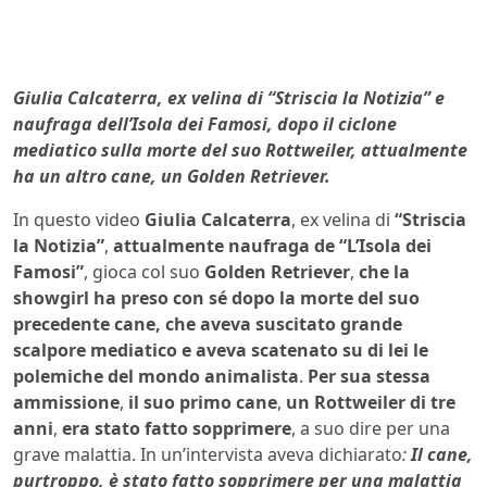
Giulia Calcaterra,
ex velina di “Striscia la Notizia” e
naufraga dell’Isola dei Famosi, dopo il ciclone
mediatico sulla morte del suo Rottweiler, attualmente
ha un altro cane, un Golden Retriever.
In questo video
Giulia Calcaterra
, ex velina di
“Striscia
la Notizia”
,
attualmente naufraga de “L’Isola dei
Famosi”
, gioca col suo
Golden Retriever
,
che la
showgirl ha preso con sé dopo la morte del suo
precedente cane, che aveva suscitato grande
scalpore mediatico e aveva scatenato su di lei le
polemiche del mondo animalista
.
Per sua stessa
ammissione
,
il suo primo cane
,
un Rottweiler di tre
anni
,
era stato fatto sopprimere
, a suo dire per una
grave malattia. In un’intervista aveva dichiarato
:
Il cane
,
purtroppo
,
è stato fatto sopprimere per una malattia