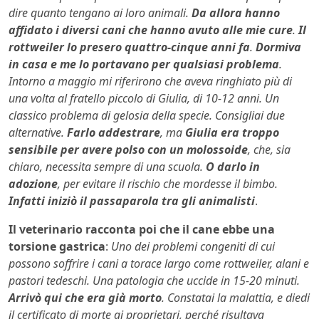
dire quanto tengano ai loro animali.
Da allora hanno
affidato i diversi cani che hanno avuto alle mie cure
.
Il
rottweiler lo presero quattro-cinque anni fa
.
Dormiva
in casa e me lo portavano per qualsiasi problema
.
Intorno a maggio mi riferirono che aveva ringhiato più di
una volta al fratello piccolo di Giulia, di 10-12 anni. Un
classico problema di gelosia della specie. Consigliai due
alternative.
Farlo addestrare
, ma
Giulia era troppo
sensibile per avere polso con un molossoide
, che, sia
chiaro, necessita sempre di una scuola.
O darlo in
adozione
, per evitare il rischio che mordesse il bimbo.
Infatti iniziò il passaparola tra gli animalisti
.
Il veterinario racconta poi che il cane ebbe una
torsione gastrica
:
Uno dei problemi congeniti di cui
possono soffrire i cani a torace largo come rottweiler, alani e
pastori tedeschi. Una patologia che uccide in 15-20 minuti.
Arrivò qui che era già morto
. Constatai la malattia, e diedi
il certificato di morte ai proprietari, perché risultava