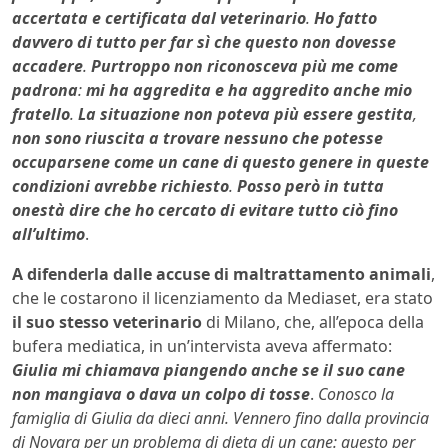
accertata e certificata dal veterinario
.
Ho fatto
davvero di tutto per far sì che questo non dovesse
accadere
.
Purtroppo non riconosceva più me come
padrona
:
mi ha aggredita e ha aggredito anche mio
fratello
.
La situazione non poteva più essere gestita
,
non sono riuscita a trovare nessuno che potesse
occuparsene come un cane di questo genere in queste
condizioni avrebbe richiesto
.
Posso però in tutta
onestà dire che ho cercato di evitare tutto ciò fino
all’ultimo
.
A difenderla dalle accuse di maltrattamento animali
,
che le costarono il licenziamento da Mediaset, era stato
il suo stesso veterinario
di Milano, che, all’epoca della
bufera mediatica, in un’intervista aveva affermato:
Giulia mi chiamava piangendo anche se il suo cane
non mangiava o dava un colpo di tosse
.
Conosco la
famiglia di Giulia da dieci anni. Vennero fino dalla provincia
di Novara per un problema di dieta di un cane: questo per