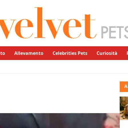
to
Allevamento
Celebrities Pets
Curiosità
A