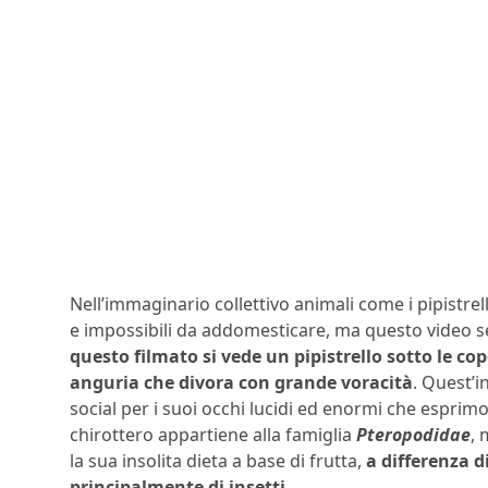
Nell’immaginario collettivo animali come i pipistr
e impossibili da addomesticare, ma questo video 
questo filmato si vede un pipistrello sotto le cope
anguria che divora con grande voracità
. Quest’i
social per i suoi occhi lucidi ed enormi che esprim
chirottero appartiene alla famiglia
Pteropodidae
,
la sua insolita dieta a base di frutta,
a differenza di
principalmente di insetti
.