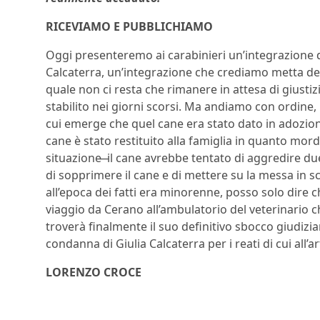
RICEVIAMO E PUBBLICHIAMO
Oggi presenteremo ai carabinieri un’integrazione de
Calcaterra, un’integrazione che crediamo metta def
quale non ci resta che rimanere in attesa di giustiz
stabilito nei giorni scorsi. Ma andiamo con ordine
cui emerge che quel cane era stato dato in adozione
cane è stato restituito alla famiglia in quanto morda
situazione ̶ il cane avrebbe tentato di aggredire due 
di sopprimere il cane e di mettere su la messa in s
all’epoca dei fatti era minorenne, posso solo dire 
viaggio da Cerano all’ambulatorio del veterinario ch
troverà finalmente il suo definitivo sbocco giudizia
condanna di Giulia Calcaterra per i reati di cui all’a
LORENZO CROCE