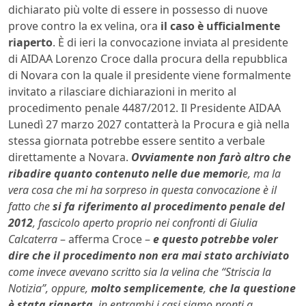
dichiarato più volte di essere in possesso di nuove
prove contro la ex velina, ora
il caso è ufficialmente
riaperto
. È di ieri la convocazione inviata al presidente
di AIDAA Lorenzo Croce dalla procura della repubblica
di Novara con la quale il presidente viene formalmente
invitato a rilasciare dichiarazioni in merito al
procedimento penale 4487/2012. Il Presidente AIDAA
Lunedì 27 marzo 2027 contatterà la Procura e già nella
stessa giornata potrebbe essere sentito a verbale
direttamente a Novara.
Ovviamente non farò altro che
ribadire quanto contenuto nelle due memori
e, ma la
vera cosa che mi ha sorpreso in questa convocazione è il
fatto che
si fa riferimento al procedimento penale del
2012
, fascicolo aperto proprio nei confronti di Giulia
Calcaterra
– afferma Croce –
e questo potrebbe voler
dire che il procedimento non era mai stato archiviato
come invece avevano scritto sia la velina che “Striscia la
Notizia”, oppure,
molto semplicemente
,
che la questione
è stata riaperta
, in entrambi i casi siamo pronti a