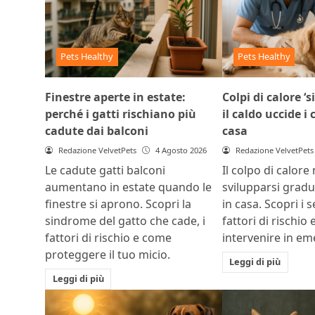
Pets Healthy
Pets Healthy
Finestre aperte in estate:
Colpi di calore ‘s
perché i gatti rischiano più
il caldo uccide i
cadute dai balconi
casa
Redazione VelvetPets
4 Agosto 2026
Redazione VelvetPets
Le cadute gatti balconi
Il colpo di calore
aumentano in estate quando le
svilupparsi grad
finestre si aprono. Scopri la
in casa. Scopri i s
sindrome del gatto che cade, i
fattori di rischio
fattori di rischio e come
intervenire in e
proteggere il tuo micio.
Leggi di più
Leggi di più