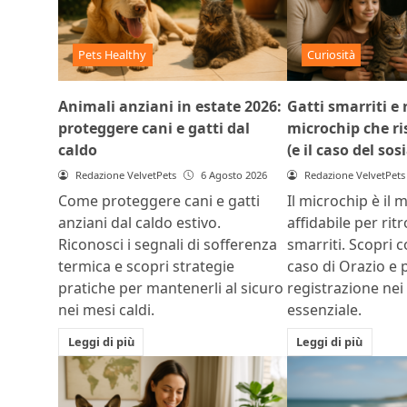
Pets Healthy
Curiosità
Animali anziani in estate 2026:
Gatti smarriti e r
proteggere cani e gatti dal
microchip che ris
caldo
(e il caso del sos
Redazione VelvetPets
6 Agosto 2026
Redazione VelvetPets
Come proteggere cani e gatti
Il microchip è il 
anziani dal caldo estivo.
affidabile per rit
Riconosci i segnali di sofferenza
smarriti. Scopri c
termica e scopri strategie
caso di Orazio e 
pratiche per mantenerli al sicuro
registrazione nei
nei mesi caldi.
essenziale.
Leggi di più
Leggi di più