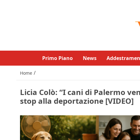
Primo Piano
News
Addestramen
/
Home
Licia Colò: “I cani di Palermo ven
stop alla deportazione [VIDEO]