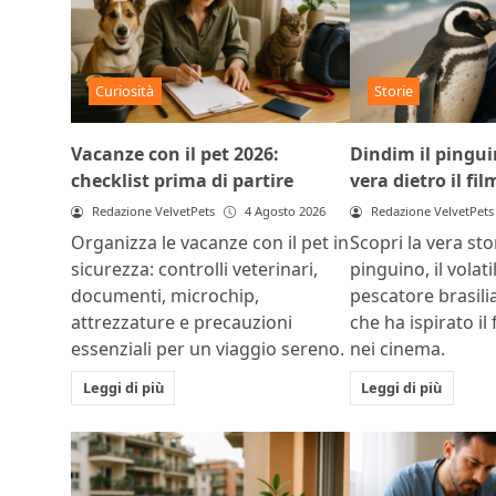
Curiosità
Storie
Vacanze con il pet 2026:
Dindim il pinguin
checklist prima di partire
vera dietro il fil
Redazione VelvetPets
4 Agosto 2026
Redazione VelvetPets
Organizza le vacanze con il pet in
Scopri la vera sto
sicurezza: controlli veterinari,
pinguino, il volat
documenti, microchip,
pescatore brasili
attrezzature e precauzioni
che ha ispirato il 
essenziali per un viaggio sereno.
nei cinema.
Leggi di più
Leggi di più