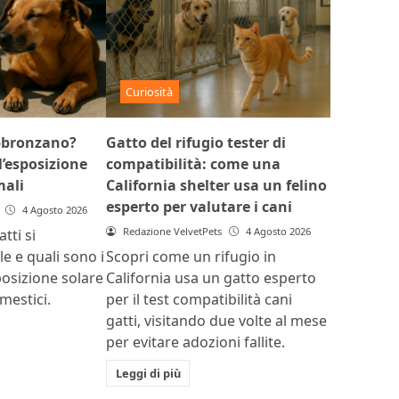
Curiosità
abbronzano?
Gatto del rifugio tester di
l’esposizione
compatibilità: come una
mali
California shelter usa un felino
esperto per valutare i cani
4 Agosto 2026
Redazione VelvetPets
4 Agosto 2026
tti si
e e quali sono i
Scopri come un rifugio in
sposizione solare
California usa un gatto esperto
mestici.
per il test compatibilità cani
gatti, visitando due volte al mese
per evitare adozioni fallite.
Leggi di più