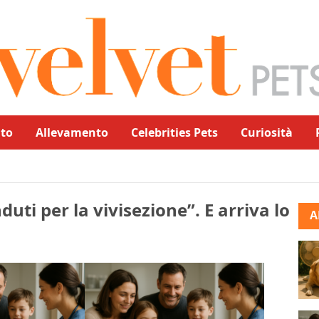
to
Allevamento
Celebrities Pets
Curiosità
duti per la vivisezione”. E arriva lo
A