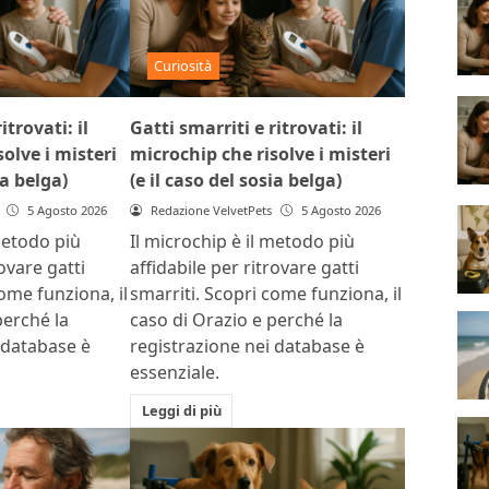
Curiosità
itrovati: il
Gatti smarriti e ritrovati: il
olve i misteri
microchip che risolve i misteri
ia belga)
(e il caso del sosia belga)
5 Agosto 2026
Redazione VelvetPets
5 Agosto 2026
metodo più
Il microchip è il metodo più
rovare gatti
affidabile per ritrovare gatti
ome funziona, il
smarriti. Scopri come funziona, il
perché la
caso di Orazio e perché la
 database è
registrazione nei database è
essenziale.
Leggi di più