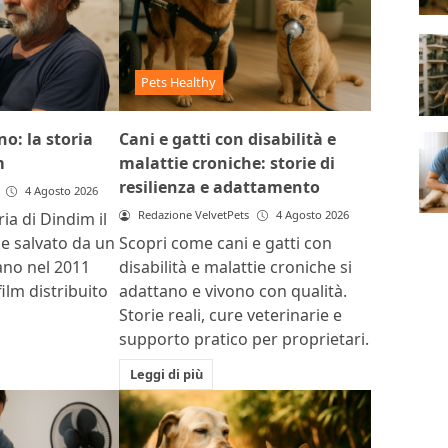
Pets Healthy
o: la storia
Cani e gatti con disabilità e
m
malattie croniche: storie di
resilienza e adattamento
4 Agosto 2026
Redazione VelvetPets
4 Agosto 2026
ria di Dindim il
ile salvato da un
Scopri come cani e gatti con
ano nel 2011
disabilità e malattie croniche si
film distribuito
adattano e vivono con qualità.
Storie reali, cure veterinarie e
supporto pratico per proprietari.
Leggi di più