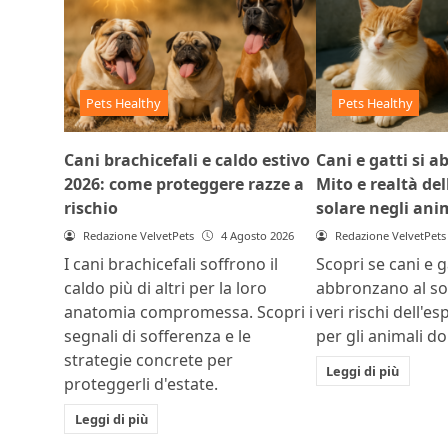
Pets Healthy
Pets Healthy
Cani brachicefali e caldo estivo
Cani e gatti si 
2026: come proteggere razze a
Mito e realtà del
rischio
solare negli ani
Redazione VelvetPets
4 Agosto 2026
Redazione VelvetPets
I cani brachicefali soffrono il
Scopri se cani e ga
caldo più di altri per la loro
abbronzano al sol
anatomia compromessa. Scopri i
veri rischi dell'e
segnali di sofferenza e le
per gli animali do
strategie concrete per
Leggi di più
proteggerli d'estate.
Leggi di più