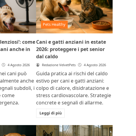
Pets Healthy
ilenziosi’: come
Cani e gatti anziani in estate
 cani anche in
2026: proteggere i pet senior
dal caldo
4 Agosto 2026
Redazione VelvetPets
4 Agosto 2026
 nei cani può
Guida pratica ai rischi del caldo
ualmente anche
estivo per cani e gatti anziani:
egnali subdoli, i
colpo di calore, disidratazione e
 e come
stress cardiovascolare. Strategie
mergenza.
concrete e segnali di allarme.
Leggi di più