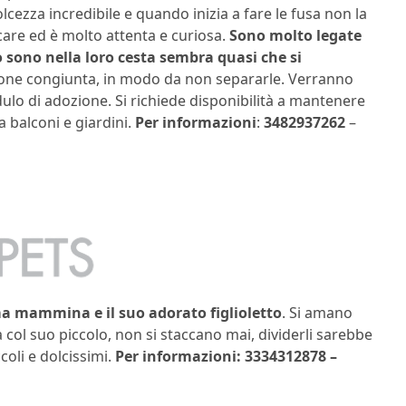
lcezza incredibile e quando inizia a fare le fusa non la
are ed è molto attenta e curiosa.
Sono molto legate
ono nella loro cesta sembra quasi che si
zione congiunta, in modo da non separarle. Verranno
dulo di adozione. Si richiede disponibilità a mantenere
a balconi e giardini.
Per informazioni
:
3482937262
–
ma mammina e il suo adorato figlioletto
. Si amano
ol suo piccolo, non si staccano mai, dividerli sarebbe
oli e dolcissimi.
Per informazioni: 3334312878 –