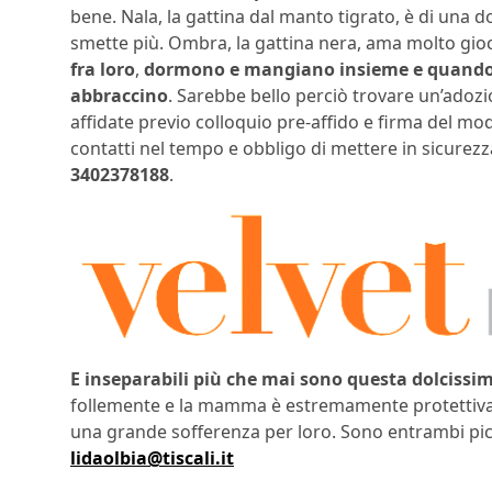
bene. Nala, la gattina dal manto tigrato, è di una do
smette più. Ombra, la gattina nera, ama molto gioc
fra loro
,
dormono e mangiano insieme e quando s
abbraccino
. Sarebbe bello perciò trovare un’ado
affidate previo colloquio pre-affido e firma del mo
contatti nel tempo e obbligo di mettere in sicurezz
3402378188
.
E inseparabili più che mai sono questa dolcissi
follemente e la mamma è estremamente protettiva c
una grande sofferenza per loro. Sono entrambi picc
lidaolbia@tiscali.it