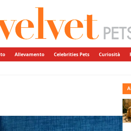
to
Allevamento
Celebrities Pets
Curiosità
A