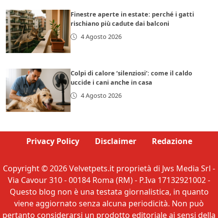
Finestre aperte in estate: perché i gatti
rischiano più cadute dai balconi
4 Agosto 2026
Colpi di calore ‘silenziosi’: come il caldo
uccide i cani anche in casa
4 Agosto 2026
Privacy Policy
Disclaimer
Redazione
Copyright © 2026 Velvetpets.it proprietà di Jws Media Srl -
Via Cavour 310 - 00184 Roma (RM) - P.Iva 17132921002 -
Questo blog non è una testata giornalistica, in quanto
viene aggiornato senza alcuna periodicità. Non può
pertanto considerarsi un prodotto editoriale ai sensi della