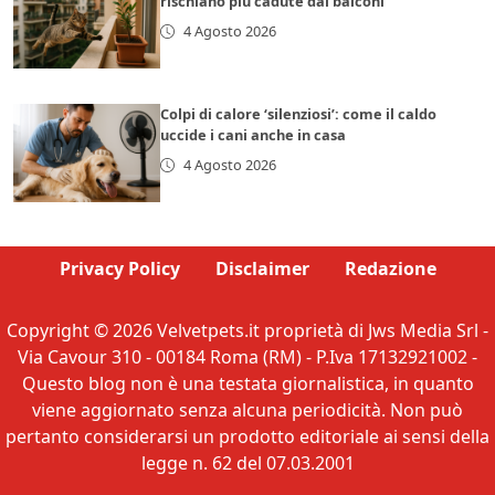
rischiano più cadute dai balconi
4 Agosto 2026
Colpi di calore ‘silenziosi’: come il caldo
uccide i cani anche in casa
4 Agosto 2026
Privacy Policy
Disclaimer
Redazione
Copyright © 2026 Velvetpets.it proprietà di Jws Media Srl -
Via Cavour 310 - 00184 Roma (RM) - P.Iva 17132921002 -
Questo blog non è una testata giornalistica, in quanto
viene aggiornato senza alcuna periodicità. Non può
pertanto considerarsi un prodotto editoriale ai sensi della
legge n. 62 del 07.03.2001