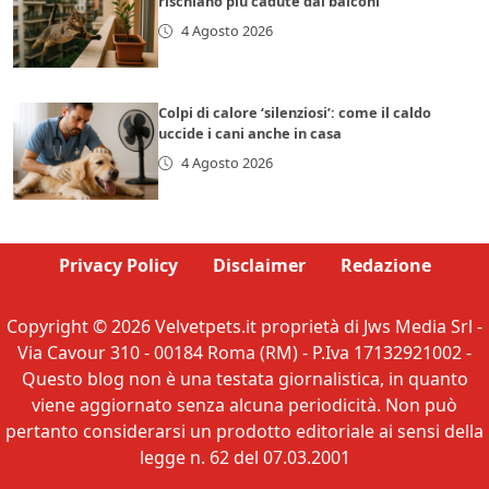
rischiano più cadute dai balconi
4 Agosto 2026
Colpi di calore ‘silenziosi’: come il caldo
uccide i cani anche in casa
4 Agosto 2026
Privacy Policy
Disclaimer
Redazione
Copyright © 2026 Velvetpets.it proprietà di Jws Media Srl -
Via Cavour 310 - 00184 Roma (RM) - P.Iva 17132921002 -
Questo blog non è una testata giornalistica, in quanto
viene aggiornato senza alcuna periodicità. Non può
pertanto considerarsi un prodotto editoriale ai sensi della
legge n. 62 del 07.03.2001