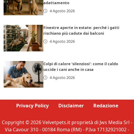
adattamento
4 Agosto 2026
Finestre aperte in estate: perché i gatti
rischiano più cadute dai balconi
4 Agosto 2026
Colpi di calore ‘silenziosi’: come il caldo
uccide i cani anche in casa
4 Agosto 2026
Privacy Policy
Disclaimer
Redazione
Copyright © 2026 Velvetpets.it proprietà di Jws Media Srl -
Via Cavour 310 - 00184 Roma (RM) - P.Iva 17132921002 -