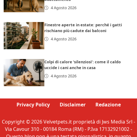
4 Agosto 2026
Finestre aperte in estate: perché i gatti
rischiano più cadute dai balconi
4 Agosto 2026
Colpi di calore ‘silenziosi’: come il caldo
uccide i cani anche in casa
4 Agosto 2026
Privacy Policy
Disclaimer
Redazione
Copyright © 2026 Velvetpets.it proprietà di Jws Media Srl -
Via Cavour 310 - 00184 Roma (RM) - P.Iva 17132921002 -
Questo blog non è una testata giornalistica, in quanto