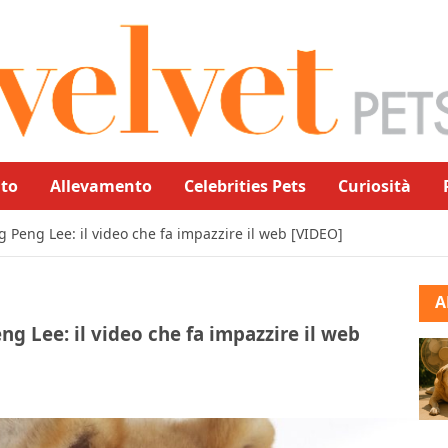
to
Allevamento
Celebrities Pets
Curiosità
ng Peng Lee: il video che fa impazzire il web [VIDEO]
A
eng Lee: il video che fa impazzire il web