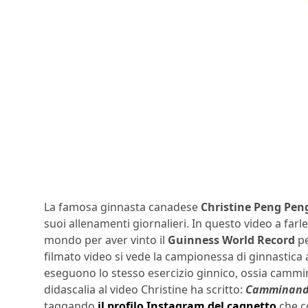
La famosa ginnasta canadese
Christine Peng Pen
suoi allenamenti giornalieri. In questo video a fa
mondo per aver vinto il
Guinness World Record
pe
filmato video si vede la campionessa di ginnastica 
eseguono lo stesso esercizio ginnico, ossia cammin
didascalia al video Christine ha scritto:
Camminando 
taggando
il profilo Instagram del cagnetto
che c