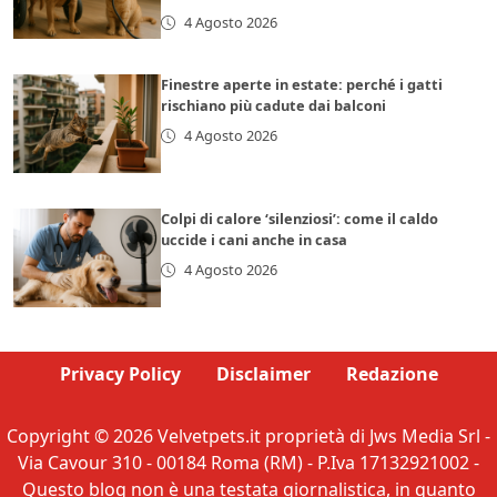
4 Agosto 2026
Finestre aperte in estate: perché i gatti
rischiano più cadute dai balconi
4 Agosto 2026
Colpi di calore ‘silenziosi’: come il caldo
uccide i cani anche in casa
4 Agosto 2026
Privacy Policy
Disclaimer
Redazione
Copyright © 2026 Velvetpets.it proprietà di Jws Media Srl -
Via Cavour 310 - 00184 Roma (RM) - P.Iva 17132921002 -
Questo blog non è una testata giornalistica, in quanto