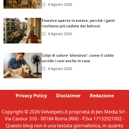
4 Agosto 2026
Finestre aperte in estate: perché i gatti
rischiano più cadute dai balconi
4 Agosto 2026
Colpi di calore ‘silenziosi’: come il caldo
uccide i cani anche in casa
4 Agosto 2026
Privacy Policy
Disclaimer
Redazione
Copyright © 2026 Velvetpets.it proprietà di Jws Media Srl -
Via Cavour 310 - 00184 Roma (RM) - P.Iva 17132921002 -
Questo blog non è una testata giornalistica, in quanto