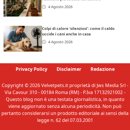
4 Agosto 2026
Colpi di calore ‘silenziosi’: come il caldo
uccide i cani anche in casa
4 Agosto 2026
Privacy Policy
Disclaimer
Redazione
Copyright © 2026 Velvetpets.it proprietà di Jws Media Srl -
Via Cavour 310 - 00184 Roma (RM) - P.Iva 17132921002 -
Questo blog non è una testata giornalistica, in quanto
viene aggiornato senza alcuna periodicità. Non può
pertanto considerarsi un prodotto editoriale ai sensi della
legge n. 62 del 07.03.2001